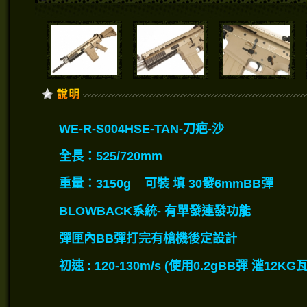
WE-R-S004HSE-TAN-刀疤-沙
全長：525/720mm
重量：3150g
可裝 填
30
發6mmBB彈
BLOWBACK系統- 有單發連發功能
彈匣內BB彈打完有
槍機後定
設計
初速 : 120-130m/s (使用0.2gBB彈 灌12K