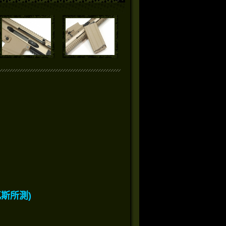
G瓦斯所測)